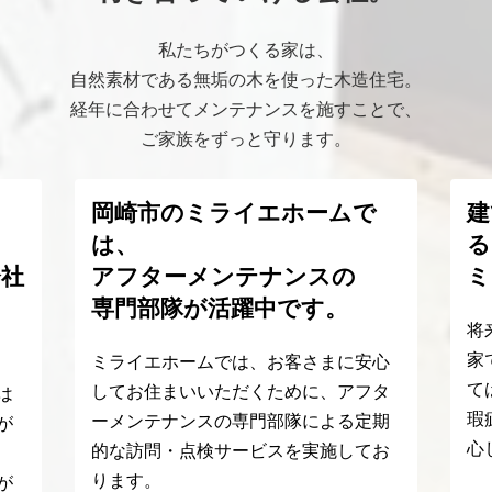
私たちがつくる家は、
自然素材である無垢の木を使った木造住宅。
経年に合わせてメンテナンスを施すことで、
ご家族をずっと守ります。
う
岡崎市のミライエホームで
建
は、
る
会社
アフターメンテナンスの
ミ
専門部隊が活躍中です。
将
家
ミライエホームでは、お客さまに安心
て
してお住まいいただくために、アフタ
は
瑕
ーメンテナンスの専門部隊による定期
が
心
的な訪問・点検サービスを実施してお
ります。
が