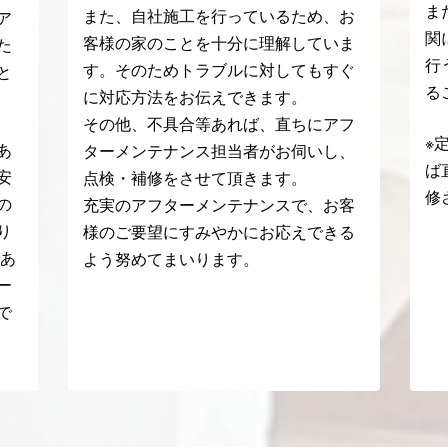
ま
また、自社施工を行っているため、お
ア
関
客様の家のことを十分に理解していま
た
行
す。そのためトラブルに対してもすぐ
と
る
に対応方法をお伝えできます。
その他、不具合等あれば、直ちにアフ
※
あ
ターメンテナンス担当者がお伺いし、
ば
安
点検・補修をさせて頂きます。
修
の
充実のアフターメンテナンスで、お客
り
様のご要望にすみやかにお応えできる
であ
よう努めてまいります。
ー
で