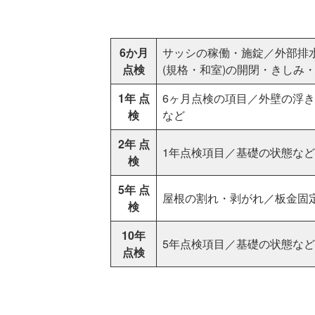
6か月
サッシの稼働・施錠／外部排
点検
(規格・和室)の開閉・きしみ
1年 点
6ヶ月点検の項目／外壁の浮
検
など
2年 点
1年点検項目／基礎の状態など
検
5年 点
屋根の割れ・剥がれ／板金固
検
10年
5年点検項目／基礎の状態など
点検