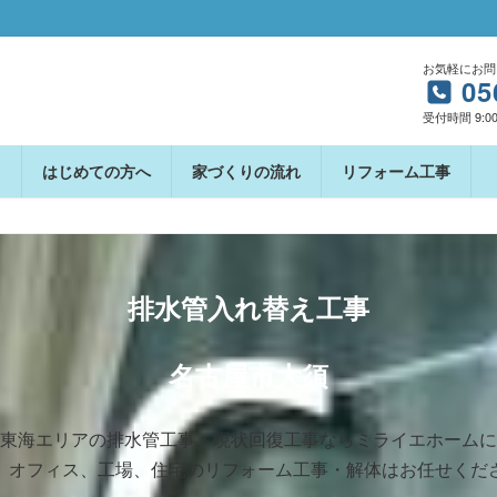
お気軽にお問
05
受付時間 9:00
はじめての方へ
家づくりの流れ
リフォーム工事
排水管入れ替え工事
名古屋市大須
東海エリアの排水管工事・現状回復工事ならミライエホームに
、オフィス、⼯場、住宅のリフォーム工事・解体はお任せくだ