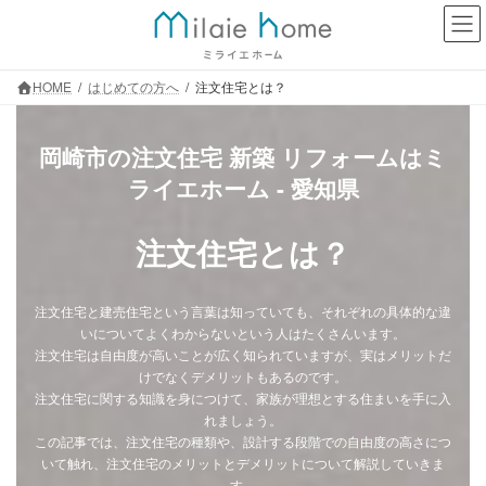
コ
ナ
ン
ビ
テ
ゲ
ン
ー
HOME
はじめての方へ
注文住宅とは？
ツ
シ
へ
ョ
ス
ン
岡崎市の注文住宅 新築 リフォームはミ
キ
に
ライエホーム - 愛知県
ッ
移
プ
動
注文住宅とは？
注文住宅と建売住宅という言葉は知っていても、それぞれの具体的な違
いについてよくわからないという人はたくさんいます。
注文住宅は自由度が高いことが広く知られていますが、実はメリットだ
けでなくデメリットもあるのです。
注文住宅に関する知識を身につけて、家族が理想とする住まいを手に入
れましょう。
この記事では、注文住宅の種類や、設計する段階での自由度の高さにつ
いて触れ、注文住宅のメリットとデメリットについて解説していきま
す。