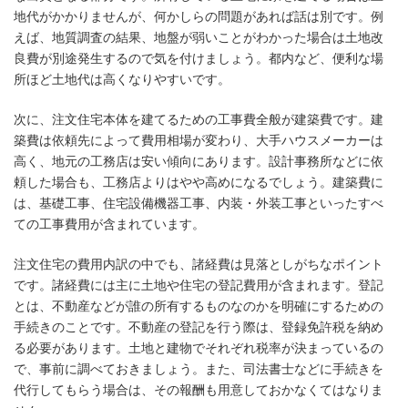
地代がかかりませんが、何かしらの問題があれば話は別です。例
えば、地質調査の結果、地盤が弱いことがわかった場合は土地改
良費が別途発生するので気を付けましょう。都内など、便利な場
所ほど土地代は高くなりやすいです。
次に、注文住宅本体を建てるための工事費全般が建築費です。建
築費は依頼先によって費用相場が変わり、大手ハウスメーカーは
高く、地元の工務店は安い傾向にあります。設計事務所などに依
頼した場合も、工務店よりはやや高めになるでしょう。建築費に
は、基礎工事、住宅設備機器工事、内装・外装工事といったすべ
ての工事費用が含まれています。
注文住宅の費用内訳の中でも、諸経費は見落としがちなポイント
です。諸経費には主に土地や住宅の登記費用が含まれます。登記
とは、不動産などが誰の所有するものなのかを明確にするための
手続きのことです。不動産の登記を行う際は、登録免許税を納め
る必要があります。土地と建物でそれぞれ税率が決まっているの
で、事前に調べておきましょう。また、司法書士などに手続きを
代行してもらう場合は、その報酬も用意しておかなくてはなりま