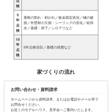
点
検
5
屋根の割れ・剥がれ／板金固定状況／樋の破
年
損／外壁材の欠損・シーリングの劣化／給排
点
水／基礎・床下／シロアリなど
検
10
年
5年点検項目／基礎の状態など
点
検
家づくりの流れ
お問い合わせ・資料請求
ホームページから資料請求、またはお電話やメール等で
お問合せください。
お近くのモデルハウス、見学会へご案内いたします。