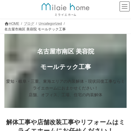
コ
ナ
ン
ビ
テ
ゲ
ン
ー
HOME
ブログ
Uncategorized
ツ
シ
名古屋市南区 美容院 モールテック工事
へ
ョ
ス
ン
キ
に
名古屋市南区 美容院
ッ
移
プ
動
モールテック工事
愛知・岐阜・三重、東海エリアの内装解体・現状回復工事ならミ
ライエホームにおまかせください！
店舗、オフィス、⼯場、住宅の内装解体
解体工事や
店舗改装工事
やリフォームはミ
ライエホームにお任せください！