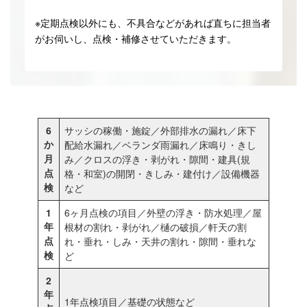
※定期点検以外にも、不具合などがあれば直ちに担当者
がお伺いし、点検・補修させていただきます。
6
サッシの稼働・施錠／外部排水の漏れ／床下
か
配給水漏れ／ベランダ雨漏れ／床鳴り・きし
月
み／クロスの浮き・剥がれ・隙間・建具(規
点
格・和室)の開閉・きしみ・建付け／設備機器
検
など
1
6ヶ月点検の項目／外壁の浮き・防水処理／屋
年
根材の割れ・剥がれ／樋の破損／軒天の割
点
れ・垂れ・しみ・天井の割れ・隙間・垂れな
検
ど
2
年
1年点検項目／基礎の状態など