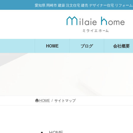
コ
ナ
愛知県 岡崎市 建築 注文住宅 建売 デザイナー住宅 リフォー
ン
ビ
テ
ゲ
ン
ー
ツ
シ
へ
ョ
ス
ン
HOME
ブログ
会社概要
キ
に
ッ
移
プ
動
HOME
サイトマップ
HOME