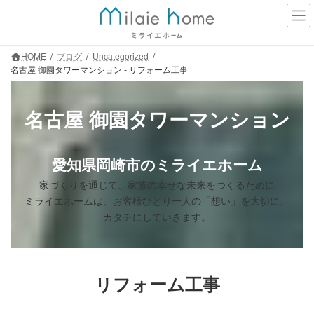
コ
ナ
ン
ビ
テ
ゲ
ン
ー
HOME
ブログ
Uncategorized
ツ
シ
名古屋 御園タワーマンション - リフォーム工事
へ
ョ
ス
ン
キ
に
名古屋 御園タワーマンション
ッ
移
プ
動
愛知県岡崎市のミライエホーム
家づくりを通じて、家族の幸せな未来をつくるために
ミライエホームは、お客様ひとり一人の「想い」を大切に、
カタチにしていきます。
リフォーム工事