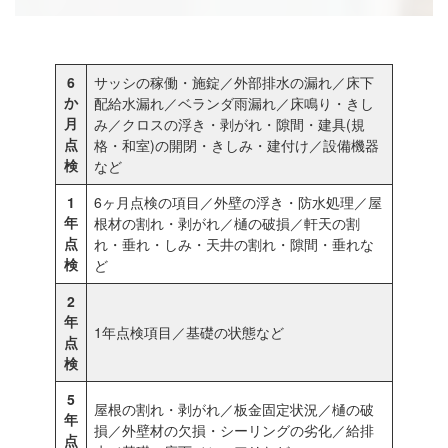
6
サッシの稼働・施錠／外部排水の漏れ／床下
か
配給水漏れ／ベランダ雨漏れ／床鳴り・きし
月
み／クロスの浮き・剥がれ・隙間・建具(規
点
格・和室)の開閉・きしみ・建付け／設備機器
検
など
1
6ヶ月点検の項目／外壁の浮き・防水処理／屋
年
根材の割れ・剥がれ／樋の破損／軒天の割
点
れ・垂れ・しみ・天井の割れ・隙間・垂れな
検
ど
2
年
1年点検項目／基礎の状態など
点
検
5
屋根の割れ・剥がれ／板金固定状況／樋の破
年
損／外壁材の欠損・シーリングの劣化／給排
点