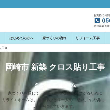
お気軽にお問
05
受付時間 9:00
はじめての方へ
家づくりの流れ
リフォーム工事
り工事
岡崎市 新築 クロス貼り工事
ミライエホーム
家づくりを通じて、家族の幸せな未来をつくるために
ミライエホームは、お客様ひとり一人の「想い」を大切に、
カタチにしていきます。