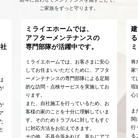
ご家族をずっと守ります。
う
ミライエホームでは、
建
アフターメンテナンスの
る
会社
専門部隊が活躍中です。
ミ
ミライエホームでは、お客さまに安心
将
してお住まいいただくために、アフタ
家
ーメンテナンスの専門部隊による定期
て
は
的な訪問・点検サービスを実施してお
瑕
が
ります。
心
また、自社施工を行っているため、お
が
ま
客様の家のことを十分に理解していま
ア
関
す。そのためトラブルに対してもすぐ
た
行
に対応方法をお伝えできます。
と
る
その他、不具合等あれば、直ちにアフ