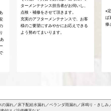
ターメンテナンス担当者がお伺いし、
※
点検・補修をさせて頂きます。
あ
ば
充実のアフターメンテナンスで、お客
安
修
様のご要望にすみやかにお応えできる
の
よう努めてまいります。
り
であ
ー
で
水の漏れ／床下配給水漏れ／ベランダ雨漏れ／床鳴り・きしみ
・建付け／設備機器など