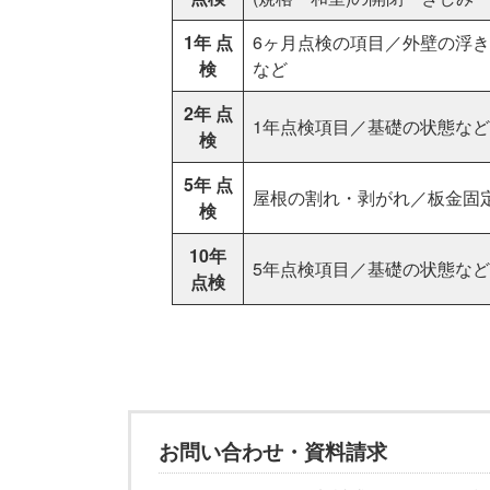
1年 点
6ヶ月点検の項目／外壁の浮
検
など
2年 点
1年点検項目／基礎の状態など
検
5年 点
屋根の割れ・剥がれ／板金固
検
10年
5年点検項目／基礎の状態など
点検
お問い合わせ・資料請求