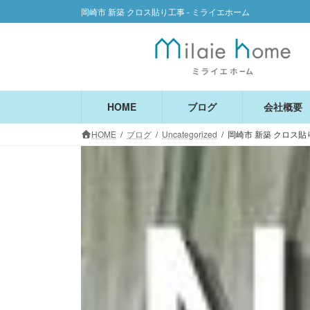
コ
ナ
岡崎市 新築 クロス貼り工事 - ミライエホーム
ン
ビ
テ
ゲ
ン
ー
ツ
シ
へ
ョ
ス
ン
HOME
ブログ
会社概要
キ
に
HOME
ブログ
Uncategorized
岡崎市 新築 クロス貼
ッ
移
プ
動